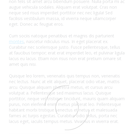
non felis sit amet arcu bibendum posuere. Nulla porta mi ac
augue vehicula sodales. Aliquam erat volutpat. Cras non
neque sed risus imperdiet porttitor nec nec ligula! Sed
facilisis vestibulum massa, id viverra neque ullamcorper
eget. Donec ac feugiat eros.
Cum sociis natoque penatibus et magnis dis parturient
montes
, nascetur ridiculus mus. In eget placerat ex.
Curabitur nec scelerisque justo. Fusce pellentesque, tellus
at faucibus tempor; erat erat imperdiet leo, et pulvinar ligula
lacus eu lacus. Etiam non risus non erat pretium ornare sit
amet quis nisi.
Quisque leo lorem, venenatis quis tempus non, venenatis
nec lectus. Nunc at elit aliquet, placerat odio vitae, mattis
arcu. Quisque aliquam pharetra metus, et cursus arcu
volutpat a. Pellentesque sed maximus lacus. Quisque
porttitor, neque vel tristique tincidunt, mauris quam aliquam
purus, non eleifend enim metus placerat leo. Pellentesque
habitant morbi tristique senectus et netus et malesuada
fames ac turpis egestas. Curabitur odio tellus, porta nec
lacus eget, iaculis tempus metus. Vivamus in viverra erat.