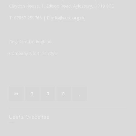
Claydon House, 1, Edison Road, Aylesbury, HP19 8TE
T: 07857 259766 | E:
info@autc.org.uk
Registered in England.
Company No: 11317266
Useful Websites