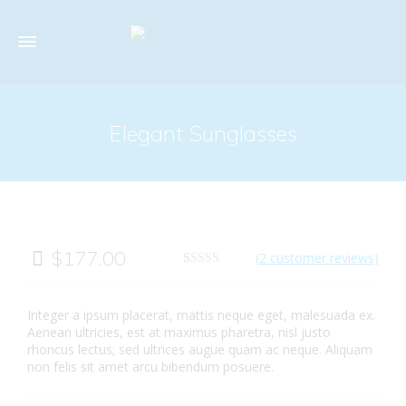
Elegant Sunglasses
$
177.00
(
2
customer reviews)
Rated
2
5.00
out of 5
based on
Integer a ipsum placerat, mattis neque eget, malesuada ex.
customer
ratings
Aenean ultricies, est at maximus pharetra, nisl justo
rhoncus lectus; sed ultrices augue quam ac neque. Aliquam
non felis sit amet arcu bibendum posuere.