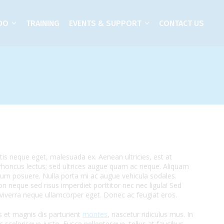
DO
TRAINING
EVENTS & SUPPORT
CONTACT US
tis neque eget, malesuada ex. Aenean ultricies, est at
 rhoncus lectus; sed ultrices augue quam ac neque. Aliquam
dum posuere. Nulla porta mi ac augue vehicula sodales.
on neque sed risus imperdiet porttitor nec nec ligula! Sed
d viverra neque ullamcorper eget. Donec ac feugiat eros.
 et magnis dis parturient
montes
, nascetur ridiculus mus. In
c scelerisque justo. Fusce pellentesque, tellus at faucibus