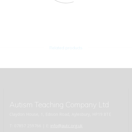
Related products
Autism Teaching Company Ltd
Claydon House, 1, Edison Road, Aylesbury, HP19 8TE
T: 07857 259766 | E:
info@autc.org.uk