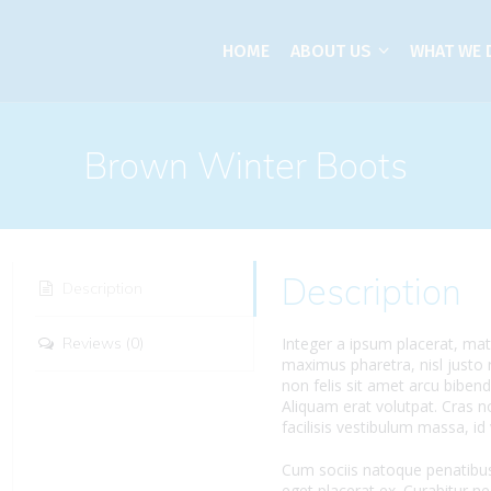
HOME
ABOUT US
WHAT WE 
Brown Winter Boots
Description
Description
Reviews (0)
Integer a ipsum placerat, mat
maximus pharetra, nisl justo
non felis sit amet arcu biben
Aliquam erat volutpat. Cras n
facilisis vestibulum massa, i
Cum sociis natoque penatibus
eget placerat ex. Curabitur ne